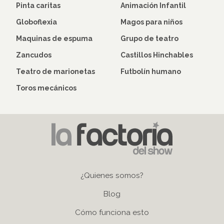
Pinta caritas
Animación Infantil
Arevalo, Bigote Arrocet,…
Globoflexia
Magos para niños
Maquinas de espuma
Grupo de teatro
Zancudos
Castillos Hinchables
Teatro de marionetas
Futbolín humano
Toros mecánicos
Menú pié de página
¿Quienes somos?
Blog
Cómo funciona esto