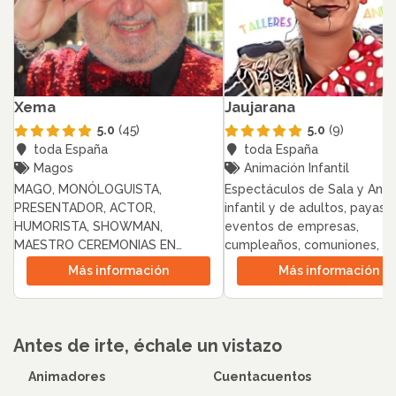
Xema
Jaujarana
5.0
(45)
5.0
(9)
toda España
toda España
Magos
Animación Infantil
MAGO, MONÓLOGUISTA,
Espectáculos de Sala y Ani
PRESENTADOR, ACTOR,
infantil y de adultos, payaso
HUMORISTA, SHOWMAN,
eventos de empresas,
MAESTRO CEREMONIAS EN
cumpleaños, comuniones, b
BODAS… * Medalla de Oro a la
fiestas infantiles, fines de cu
Más información
Más información
trayectoria y prestigio profesional
colegios,Pasacalles... Cuenta
otorgada por Foro Europa * Iº
cuentos, Payasos, Magia, Mú
PREMIO festival nacional de
en directo, globofléxia, pinta
Humoristas. * Finalista del primer
caricaturas, circo, teatro, bai
Antes de irte, échale un vistazo
Got Talent de TELE-5 , “ El
marionetas, musicuentos, tal
Trampolín “ * Autor de “ EL LIBRO
artísticos...…
Animadores
Cuentacuentos
SERIO DEL HUMOR “ ; junto a