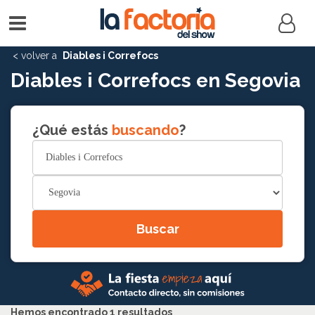
Menú
Acceso
principal
miembr
Diables i Correfocs
Diables i Correfocs en Segovia
¿Qué estás
buscando
?
Buscar
Hemos encontrado 1 resultados