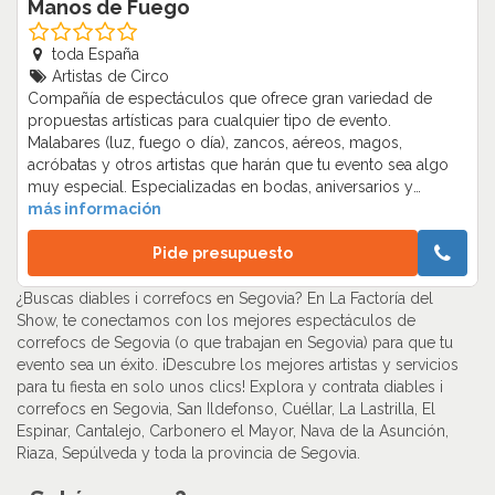
Manos de Fuego
toda España
Artistas de Circo
Compañía de espectáculos que ofrece gran variedad de
propuestas artísticas para cualquier tipo de evento.
Malabares (luz, fuego o día), zancos, aéreos, magos,
acróbatas y otros artistas que harán que tu evento sea algo
muy especial. Especializadas en bodas, aniversarios y
eventos corporativos, así como Animaciones infantiles.
más información
Nuestros artistas Transmiten fuerza y glamour a cualquier
evento o fiesta. Creando un gran espectáculo.…
Pide presupuesto
¿Buscas diables i correfocs en Segovia? En La Factoría del
Show, te conectamos con los mejores espectáculos de
correfocs de Segovia (o que trabajan en Segovia) para que tu
evento sea un éxito. ¡Descubre los mejores artistas y servicios
para tu fiesta en solo unos clics! Explora y contrata diables i
correfocs en Segovia, San Ildefonso, Cuéllar, La Lastrilla, El
Espinar, Cantalejo, Carbonero el Mayor, Nava de la Asunción,
Riaza, Sepúlveda y toda la provincia de Segovia.