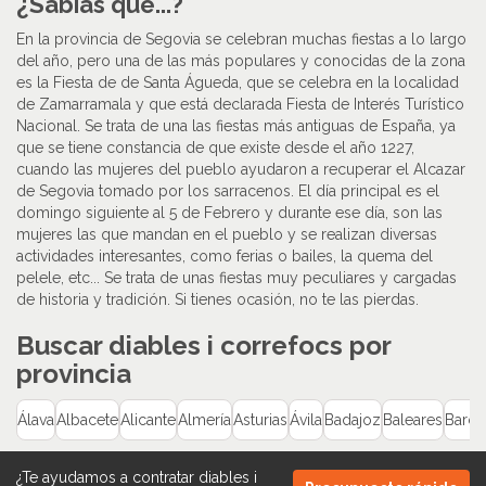
¿Sabías que...?
En la provincia de Segovia se celebran muchas fiestas a lo largo
del año, pero una de las más populares y conocidas de la zona
es la Fiesta de de Santa Águeda, que se celebra en la localidad
de Zamarramala y que está declarada Fiesta de Interés Turístico
Nacional. Se trata de una las fiestas más antiguas de España, ya
que se tiene constancia de que existe desde el año 1227,
cuando las mujeres del pueblo ayudaron a recuperar el Alcazar
de Segovia tomado por los sarracenos. El día principal es el
domingo siguiente al 5 de Febrero y durante ese día, son las
mujeres las que mandan en el pueblo y se realizan diversas
actividades interesantes, como ferias o bailes, la quema del
pelele, etc... Se trata de unas fiestas muy peculiares y cargadas
de historia y tradición. Si tienes ocasión, no te las pierdas.
Buscar diables i correfocs por
provincia
Álava
Albacete
Alicante
Almería
Asturias
Ávila
Badajoz
Baleares
Barce
¿Te ayudamos a contratar
diables i