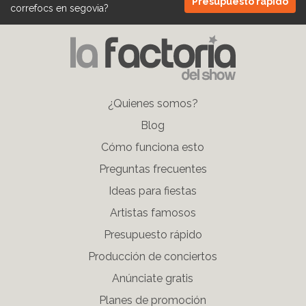
Presupuesto rápido
correfocs en segovia
?
Menú
¿Quienes somos?
pié
Blog
de
Cómo funciona esto
página
Preguntas frecuentes
Ideas para fiestas
Artistas famosos
Presupuesto rápido
Producción de conciertos
Anúnciate gratis
Planes de promoción